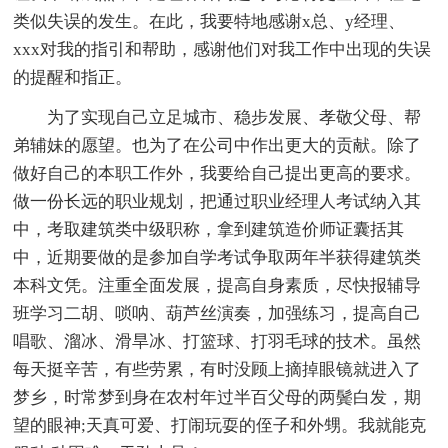
类似失误的发生。在此，我要特地感谢x总、y经理、
xxx对我的指引和帮助，感谢他们对我工作中出现的失误
的提醒和指正。
为了实现自己立足城市、稳步发展、孝敬父母、帮
弟辅妹的愿望。也为了在公司中作出更大的贡献。除了
做好自己的本职工作外，我要给自己提出更高的要求。
做一份长远的职业规划，把通过职业经理人考试纳入其
中，考取建筑类中级职称，拿到建筑造价师证囊括其
中，近期要做的是参加自学考试争取两年半获得建筑类
本科文凭。注重全面发展，提高自身素质，尽快报辅导
班学习二胡、唢呐、葫芦丝演奏，加强练习，提高自己
唱歌、溜冰、滑旱冰、打篮球、打羽毛球的技术。虽然
每天挺辛苦，有些劳累，有时没顾上摘掉眼镜就进入了
梦乡，时常梦到身在农村年过半百父母的两鬓白发，期
望的眼神;天真可爱、打闹玩耍的侄子和外甥。我就能克