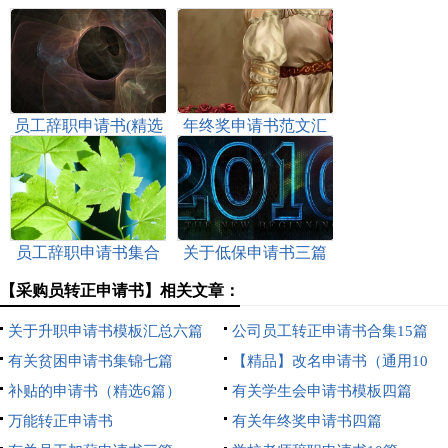
员工辞职申请书(精选
年终奖申请书范文汇
15篇)
总十篇
员工辞职申请书集合
关于低保申请书三篇
15篇
【采购员转正申请书】相关文章：
关于升职申请书模板汇总六篇
公司员工转正申请书合集15篇
有关贫困申请书集锦七篇
【精品】改名申请书（通用10
补贴的申请书（精选6篇）
篇）
有关学生会申请书模板四篇
万能转正申请书
有关年终奖申请书四篇