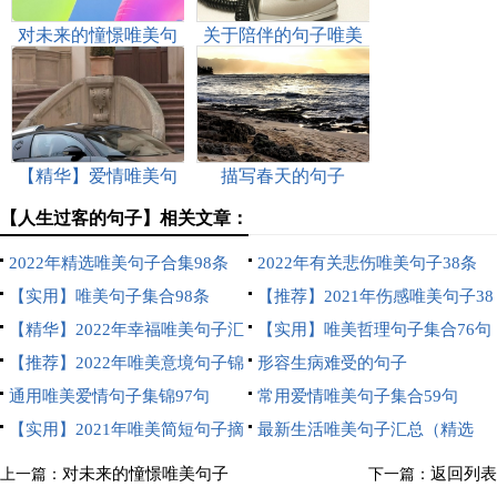
对未来的憧憬唯美句
关于陪伴的句子唯美
子
【精华】爱情唯美句
描写春天的句子
子摘录30句
【人生过客的句子】相关文章：
2022年精选唯美句子合集98条
2022年有关悲伤唯美句子38条
【实用】唯美句子集合98条
【推荐】2021年伤感唯美句子38
【精华】2022年幸福唯美句子汇
条
【实用】唯美哲理句子集合76句
总95句
【推荐】2022年唯美意境句子锦
形容生病难受的句子
集45句
通用唯美爱情句子集锦97句
常用爱情唯美句子集合59句
【实用】2021年唯美简短句子摘
最新生活唯美句子汇总（精选
录69句
140句）
对未来的憧憬唯美句子
返回列表
上一篇：
下一篇：