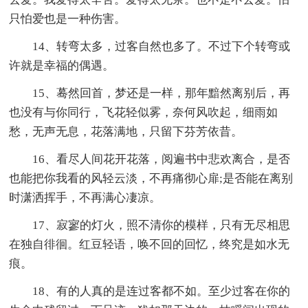
只怕爱也是一种伤害。
14、转弯太多，过客自然也多了。不过下个转弯或
许就是幸福的偶遇。
15、蓦然回首，梦还是一样，那年黯然离别后，再
也没有与你同行，飞花轻似雾，奈何风吹起，细雨如
愁，无声无息，花落满地，只留下芬芳依昔。
16、看尽人间花开花落，阅遍书中悲欢离合，是否
也能把你我看的风轻云淡，不再痛彻心扉;是否能在离别
时潇洒挥手，不再满心凄凉。
17、寂寥的灯火，照不清你的模样，只有无尽相思
在独自徘徊。红豆轻语，唤不回的回忆，终究是如水无
痕。
18、有的人真的是连过客都不如。至少过客在你的