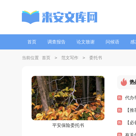
首页
调查报告
论文致谢
问候语
感
>
>
当前位置
首页
范文写作
委托书
热
代办
热
【推
热
【必
热
平安保险委托书
有关
热