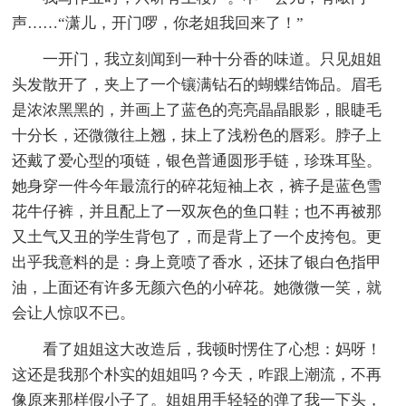
声……“潇儿，开门啰，你老姐我回来了！”
一开门，我立刻闻到一种十分香的味道。只见姐姐
头发散开了，夹上了一个镶满钻石的蝴蝶结饰品。眉毛
是浓浓黑黑的，并画上了蓝色的亮亮晶晶眼影，眼睫毛
十分长，还微微往上翘，抹上了浅粉色的唇彩。脖子上
还戴了爱心型的项链，银色普通圆形手链，珍珠耳坠。
她身穿一件今年最流行的碎花短袖上衣，裤子是蓝色雪
花牛仔裤，并且配上了一双灰色的鱼口鞋；也不再被那
又土气又丑的学生背包了，而是背上了一个皮挎包。更
出乎我意料的是：身上竟喷了香水，还抹了银白色指甲
油，上面还有许多无颜六色的小碎花。她微微一笑，就
会让人惊叹不已。
看了姐姐这大改造后，我顿时愣住了心想：妈呀！
这还是我那个朴实的姐姐吗？今天，咋跟上潮流，不再
像原来那样假小子了。姐姐用手轻轻的弹了我一下头，