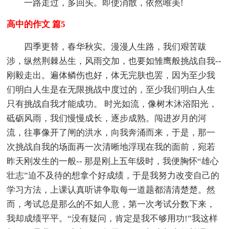
一路走过，多回头。即使消散，依然唯美!
高中的作文 篇5
四季更替，春华秋实。漫漫人生路，我们艰苦跋
涉，纵然荆棘丛生，风雨交加，也要如雏鹰般挑战自我--
刚毅走出。遍体鳞伤也好，体无完肤也罢，因为至少我
们明白人生是在无限挑战中度过的，至少我们明白人生
只有挑战自我才能成功。 时光如流，像树木沐浴阳光，
砥砺风雨，我们慢慢成长，逐步成熟。闯进岁月的河
流，往事像开了闸的洪水，向我奔涌而来，于是，那一
次挑战自我的场面再一次清晰地浮现在我的面前，宛若
昨天刚发生的一般-- 那是刚上五年级时，我便胸怀“雄心
壮志”迫不及待的想拿个好成绩，于是我努力改变自己的
学习方法，上课认真听讲争取每一道题都清清楚楚。然
而，考试总是那么的不如人意，第一次考试分数下来，
我却成绩平平。“没有疑问，肯定是我不够用功!”我这样