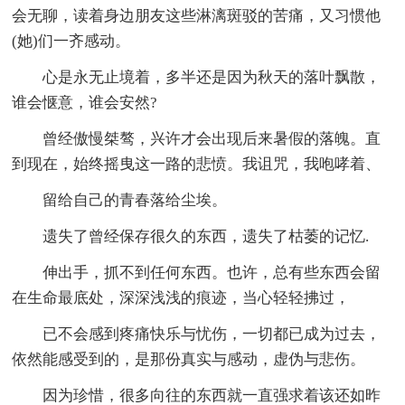
会无聊，读着身边朋友这些淋漓斑驳的苦痛，又习惯他
(她)们一齐感动。
心是永无止境着，多半还是因为秋天的落叶飘散，
谁会惬意，谁会安然?
曾经傲慢桀骜，兴许才会出现后来暑假的落魄。直
到现在，始终摇曳这一路的悲愤。我诅咒，我咆哮着、
留给自己的青春落给尘埃。
遗失了曾经保存很久的东西，遗失了枯萎的记忆.
伸出手，抓不到任何东西。也许，总有些东西会留
在生命最底处，深深浅浅的痕迹，当心轻轻拂过，
已不会感到疼痛快乐与忧伤，一切都已成为过去，
依然能感受到的，是那份真实与感动，虚伪与悲伤。
因为珍惜，很多向往的东西就一直强求着该还如昨