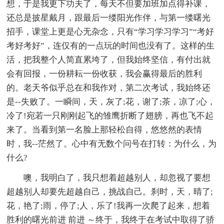
想，于是我更下功夫了，每天不但要加班加点得补课，
还总是披星戴月，跟最后一缕阳光作伴，与第一缕曙光
招手，课堂上更是心无杂念，只有“学习学习学习”“考好
考好考好”，连仅有的一点玩的时间也没有了。这样的生
活，把我整个人简直累垮了，但我始终坚信，有付出就
会有回报，一份耕耘一份收获，我会赢得最后的胜利
的。老天爷似乎总在和我作对，第二次考试，我始终还
是--失败了。一瞬间，天，灰了;花，谢了;茶，凉了;心，
冷了!宛若一只刚刚起飞的雏鹰折断了翅膀，再也飞不起
来了。当看到第一名脸上那轻松自得，悠悠然的表情
时，我--茫然了。心中有无数个问号在打转：为什么，为
什么?
噢，我明白了，我只想着超越别人，却忽视了要想
超越别人却要先超越自己，挑战自己。刹时，天，晴了;
花，艳了;雨，停了;人，乐了!我再一次爬了起来，想着
胜利的曙光前进 前进 ～终于，我终于在考试中取得了骄