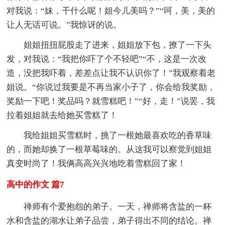
对我说：“妹，干什么呢！姐今儿美吗？”“呵，美，美的
让人无话可说。”我惊讶的说。
姐姐扭扭屁股走了进来，姐姐放下包，撩了一下头
发，对我说：“我把你吓了个不轻吧”“不，这是一次改
造，没把我吓着，差差点让我不认识你了！”我观察着老
姐说。“你说过我要是不再当家小子了，你会给我奖励，
奖励一下吧！奖品吗？就雪糕吧！”“好，走！”说罢，我
拉着姐姐就去给她买雪糕了！
我给姐姐买雪糕时，挑了一根她最喜欢吃的香草味
的，而她却换了一根草莓味的。从这我可以察觉到姐姐
真变时尚了！我俩高高兴兴地吃着雪糕回了家！
高中的作文 篇7
禅师有个爱抱怨的弟子。一天，禅师将含盐的一杯
水和含盐的湖水让弟子品尝，弟子得出不同的结论。禅