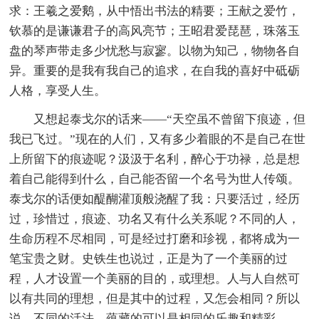
求：王羲之爱鹅，从中悟出书法的精要；王献之爱竹，
钦慕的是谦谦君子的高风亮节；王昭君爱琵琶，珠落玉
盘的琴声带走多少忧愁与寂寥。以物为知己，物物各自
异。重要的是我有我自己的追求，在自我的喜好中砥砺
人格，享受人生。
又想起泰戈尔的话来——“天空虽不曾留下痕迹，但
我已飞过。”现在的人们，又有多少着眼的不是自己在世
上所留下的痕迹呢？汲汲于名利，醉心于功禄，总是想
着自己能得到什么，自己能否留一个名号为世人传颂。
泰戈尔的话便如醍醐灌顶般浇醒了我：只要活过，经历
过，珍惜过，痕迹、功名又有什么关系呢？不同的人，
生命历程不尽相同，可是经过打磨和珍视，都将成为一
笔宝贵之财。史铁生也说过，正是为了一个美丽的过
程，人才设置一个美丽的目的，或理想。人与人自然可
以有共同的理想，但是其中的过程，又怎会相同？所以
说，不同的活法，蕴藏的可以是相同的乐趣和精彩。