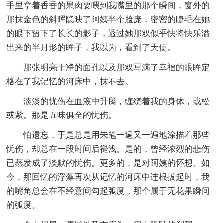
手里拿着香香的果肉要喂到我嘴里的那个瞬间，窗外的
那抹金色的斜晖隐映了阿姨半个脸庞，密密的睫毛在她
的眼下留下了长长的影子，透过她那双似乎快将快乐溢
出来的半月形的眸子，我以为，看到了天使。
那张明亮干净的面孔以及那双写满了幸福的眼眸定
格在了我记忆的河床中，抹不去。
淡淡的忧伤在血液中升腾，缠绕着我的身体，或松
或紧。那是五味俱全的忧伤。
怕遗忘，于是总是用朱笔一遍又一遍地涂描着那些
忧伤，却总在一段时间后褪浅。是的，曾经浓烈的悲伤
已蒸发成了淡默的忧伤。更多的，是对阿姨的怀想。如
今，那回忆的浮藻再次从记忆的河床中连根拔起时，我
的嘴角总会在不经意间勾起弧度，那个属于无花果瞬间
的弧度。