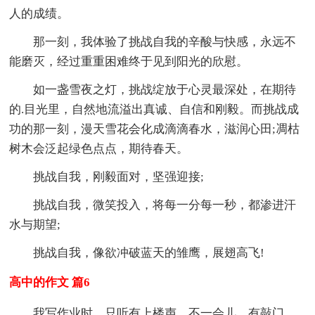
人的成绩。
那一刻，我体验了挑战自我的辛酸与快感，永远不
能磨灭，经过重重困难终于见到阳光的欣慰。
如一盏雪夜之灯，挑战绽放于心灵最深处，在期待
的.目光里，自然地流溢出真诚、自信和刚毅。而挑战成
功的那一刻，漫天雪花会化成滴滴春水，滋润心田;凋枯
树木会泛起绿色点点，期待春天。
挑战自我，刚毅面对，坚强迎接;
挑战自我，微笑投入，将每一分每一秒，都渗进汗
水与期望;
挑战自我，像欲冲破蓝天的雏鹰，展翅高飞!
高中的作文 篇6
我写作业时，只听有上楼声。不一会儿，有敲门