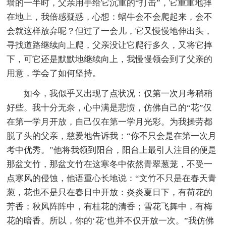
墙的一半时，父亲用手给它沉重的“打击”，它重重地摔
在地上，我倍感疑惑，心想：蜗牛会不会爬起来，会不
会就这样放弃呢？但过了一会儿，它又慢慢地伸出头，
寻找道路继续向上爬，父亲没让它爬行多久，又将它摔
下，可它还是默默地继续向上，我慢慢领会到了父亲的
用意，学会了如何坚持。
如今，我似乎又出现了点状况：仅第一次月考稍稍
好些。我十分无奈，心中满是悲愤，仿佛自己的“花”仅
在第一学月开放，自己仅在第一学月光彩。为我操劳都
脱了头的父亲，慈爱地告诉我：“你不只会是在第一次月
考中优秀。”他将我领到阳台，阳台上最引人注目的便是
那盆文竹，那盆文竹在这寒冬中依然青翠葱茏，不受一
点寒风的侵蚀，他语重心长地说：“文竹不只是在春天青
葱，花也不是只在春日中开放：炎炎夏日下，有荷花的
芳香；秋风阵阵中，有桂花的清香；雪花飞舞中，有梅
花的暗香。所以，你的‘花’也并不仅开放一次。”我仿佛