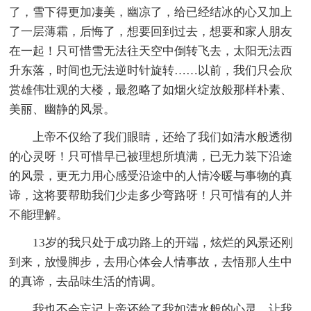
了，雪下得更加凄美，幽凉了，给已经结冰的心又加上
了一层薄霜，后悔了，想要回到过去，想要和家人朋友
在一起！只可惜雪无法往天空中倒转飞去，太阳无法西
升东落，时间也无法逆时针旋转……以前，我们只会欣
赏雄伟壮观的大楼，最忽略了如烟火绽放般那样朴素、
美丽、幽静的风景。
上帝不仅给了我们眼睛，还给了我们如清水般透彻
的心灵呀！只可惜早已被理想所填满，已无力装下沿途
的风景，更无力用心感受沿途中的人情冷暖与事物的真
谛，这将要帮助我们少走多少弯路呀！只可惜有的人并
不能理解。
13岁的我只处于成功路上的开端，炫烂的风景还刚
到来，放慢脚步，去用心体会人情事故，去悟那人生中
的真谛，去品味生活的情调。
我也不会忘记上帝还给了我如清水般的心灵，让我