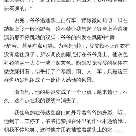
要着凉的。”
说完，爷爷迅速跃上自行车，背微微向前倾，脚在
踏板上飞一般地蹬着。这不禁让我想起了舞台上芭蕾舞
演员那不停跳动的双脚，爷爷的白发在风雨中“舞
动”着。甚至有点可笑。为着赶时间，爷爷顾不上雨衣有
没有遮住身子，所以调皮的雨点打在爷爷身上。他灰色
衬衫的某一大块一成了深灰色。隐隐发觉爷爷的身体在
微微颤抖着，似乎打了个寒颤。雨、人、车，只是这三
样也巧妙地组成了一处让人感动的风景。
渐渐地，他的身躯变成了一个小点，越来越小，不
久，这个点在我的视线中消失了。
我焦急的在传达室窗口向外寻着爷爷的身影。哦，
他到了，车停了，爷爷把紧揣在怀里的作业本递给我，
朝我不停地笑，这时他才用衣袖擦着额头上的水……