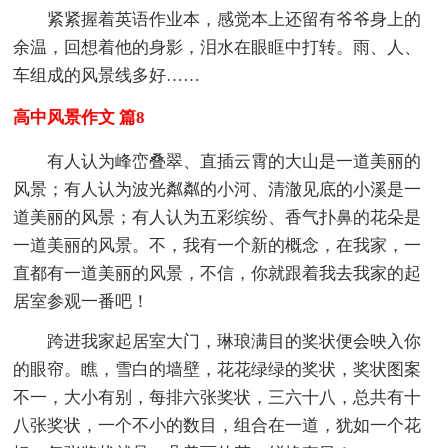
紧紧握着英语作业本，感觉本上还留有爷爷身上的
余温，回想着他的身影，泪水在眼眶中打转。雨、人、
车组成的风景线多好……
高中风景作文 篇8
有人认为峰峦叠翠、直插云霄的大山是一道美丽的
风景；有人认为波光粼粼的小河、清澈见底的小溪是一
道美丽的风景；有人认为五彩缤纷、香气扑鼻的花朵是
一道美丽的风景。不，我有一个新的概念，在我家，一
直都有一道美丽的风景，不信，你就跟着我去我家的起
居室参观一番吧！
跨进我家起居室大门，琳琅满目的奖状便会映入你
的眼帘。瞧，雪白的墙壁，花花绿绿的奖状，奖状图案
不一，大小有别，每排六张奖状，三六十八，总共有十
八张奖状，一个不小的数目，组合在一道，犹如一个花