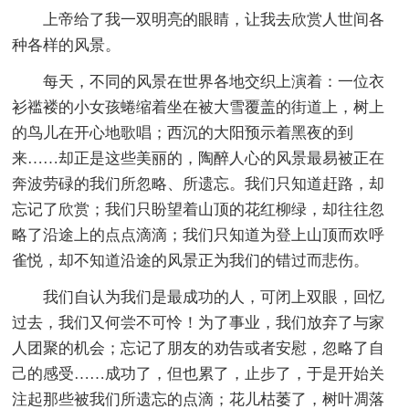
上帝给了我一双明亮的眼睛，让我去欣赏人世间各
种各样的风景。
每天，不同的风景在世界各地交织上演着：一位衣
衫褴褛的小女孩蜷缩着坐在被大雪覆盖的街道上，树上
的鸟儿在开心地歌唱；西沉的大阳预示着黑夜的到
来……却正是这些美丽的，陶醉人心的风景最易被正在
奔波劳碌的我们所忽略、所遗忘。我们只知道赶路，却
忘记了欣赏；我们只盼望着山顶的花红柳绿，却往往忽
略了沿途上的点点滴滴；我们只知道为登上山顶而欢呼
雀悦，却不知道沿途的风景正为我们的错过而悲伤。
我们自认为我们是最成功的人，可闭上双眼，回忆
过去，我们又何尝不可怜！为了事业，我们放弃了与家
人团聚的机会；忘记了朋友的劝告或者安慰，忽略了自
己的感受……成功了，但也累了，止步了，于是开始关
注起那些被我们所遗忘的点滴；花儿枯萎了，树叶凋落