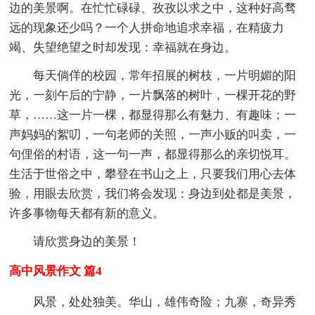
边的美景啊。在忙忙碌碌、孜孜以求之中，这种好高骛
远的现象还少吗？一个人拼命地追求幸福，在精疲力
竭、失望绝望之时却发现：幸福就在身边。
每天倘佯的校园，常年招展的树枝，一片明媚的阳
光，一刻午后的宁静，一片飘落的树叶，一棵开花的野
草，……这一片一棵，都显得那么有魅力、有趣味；一
声妈妈的絮叨，一句老师的关照，一声小贩的叫卖，一
句俚俗的村语，这一句一声，都显得那么的亲切悦耳。
生活于世俗之中，攀登在书山之上，只要我们用心去体
验，用眼去欣赏，我们将会发现：身边到处都是美景，
许多事物每天都有新的意义。
请欣赏身边的美景！
高中风景作文 篇4
风景，处处独美。华山，雄伟奇险；九寨，奇异秀