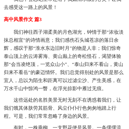
去感受这一路上的风景！
高中风景作文 篇3
我们神往西子湖柔美的月色湖光，钟情于那“浓妆淡
抹总相宜”的诗情画意；我们感伤石头城苍凉的落日余
辉，感叹于那“淮水东边旧时月”的物是人非；我们惊奇
泰山顶上的云涛雾海、黄山巅上的奇松怪石，渴望体验
那“会当凌绝顶，一览众山小”、“泰山归来不看山，黄山
归来不看岳”的豪迈情怀。我们总觉得别处的风景是那么
宜人，总以为陌生和距离可以过滤尘沙、产生美感，在
万水千山中惊鸿一瞥，在浮光掠影中雁过无痕。
这些远处的名胜美景无时无刻不在诱惑着我们，让
我们饿其体肤劳其筋骨、风尘仆仆行色匆匆地踏上行
程。可是，我们常常忽略了身边的风景。
有时，一株垂柳、一支野花便是风景。一条缓缓流