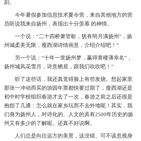
刻。
今年暑假参加信息技术夏令营，来自其他地方的营
员听说我来自扬州，表现出十分羡慕 的神情。
一个说：“二十四桥箫管歇，犹有明月满扬州”，扬
州城柔美无限，瘦西湖诗情画意，介绍介绍吧！”
另一个说：“十年一觉扬州梦，赢得青楼薄幸名”，
扬州城风花雪月，诗意栖居，跟我们吹吹吧！”
听了这些话，我还真觉得脸上有些发烧。想起家里
那张一冲动而买的游园年票都快要过期了，瘦西湖还是
初中时学校组织春游才去了一次，春游之前之后还很是
抱怨了几通：怎么就在家乡玩而不去外地呢！其实，我
们身为扬州人，对诗化的、人文的具有2500年历史的扬
州又有多少的了解呢。还真不好说啊。
人们总是向往远方的美景，这没错。可不该忽视身