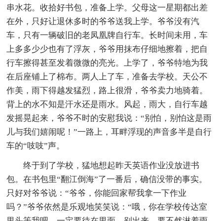
串水花。收拾好书包，准备上学。父母这一星期都出差
在外，只好让退休多时的爷爷送我上学。爷爷没有汽
车，只有一辆破旧的老凤凰牌自行车。长时间未用，车
上多多少少也有了浮灰，爷爷用抹布仔细地擦着，把自
行车擦得甚至发着微微的亮光。上学了，爷爷特地为我
在后座铺上了棉布。两人上了车，准备去学校。天公不
作美，雨下得越发猛烈，路上很滑，爷爷卖力地骑着。
背上的水不知是汗水还是雨水。风起，雨大，自行车越
发摇晃起来，爷爷不时的安慰我说：“别怕，别怕这是雨
儿与我们嬉闹呢！”一路上，耳畔浮现的声音多半是自行
车的“吱吱”声。
终于到了学校，猛地想起昨天英语作业没放进书
包。在书包里“翻江倒海”了一番后，确信没带的事实。
只好对爷爷说：“爷爷，你能回家帮我拿一下作业
吗？”爷爷依然是乐观地笑笑说：“哦，你在学校传达室
里头等我吧，一定要待在里面，别出来，要不然淋着雨