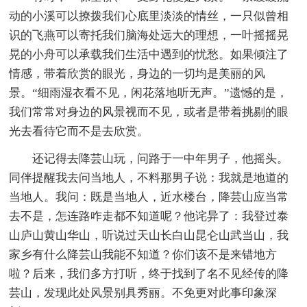
动的小溪可以撩拨我们心底里淡淡的情丝，一只似曾相
识的飞燕可以寄托我们脑海处远大的理想，一叶摇摇晃
晃的小舟可以承载我们生活中遇到的忧愁。如果倾注了
情感，带着欣赏的眼光，身边的一切均是美丽的风
景。“细雨湿衣看不见，闲花落地听无声。”遗憾的是，
我们常常对身边的风景视而不见，或者是带着挑剔的眼
光去看待它而不是去欣赏。
还记得去降芸山玩，问路于一中年男子，他摇头。
同伴提醒我去问当地人，不料那男子说：我就是地道的
当地人。我问：既是当地人，近水楼台，降芸山应当常
去不是，怎连路咋走都不知道呢？他诧异了：我登过泰
山庐山黄山华山，听说过天山长白山昆仑山武当山，我
家乡有什么降芸山我能不知道？你们该不是来错地方
啦？后来，我们多方打听，终于找到了名不见经传的降
芸山，发现此处风景别具秀丽。不免更对此事印象深