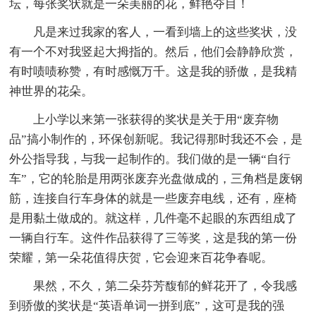
坛，每张奖状就是一朵美丽的花，鲜艳夺目！
凡是来过我家的客人，一看到墙上的这些奖状，没
有一个不对我竖起大拇指的。然后，他们会静静欣赏，
有时啧啧称赞，有时感慨万千。这是我的骄傲，是我精
神世界的花朵。
上小学以来第一张获得的奖状是关于用“废弃物
品”搞小制作的，环保创新呢。我记得那时我还不会，是
外公指导我，与我一起制作的。我们做的是一辆“自行
车”，它的轮胎是用两张废弃光盘做成的，三角档是废钢
筋，连接自行车身体的就是一些废弃电线，还有，座椅
是用黏土做成的。就这样，几件毫不起眼的东西组成了
一辆自行车。这件作品获得了三等奖，这是我的第一份
荣耀，第一朵花值得庆贺，它会迎来百花争春呢。
果然，不久，第二朵芬芳馥郁的鲜花开了，令我感
到骄傲的奖状是“英语单词一拼到底”，这可是我的强