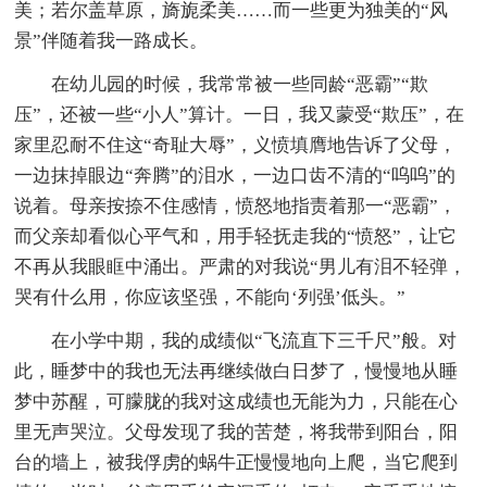
美；若尔盖草原，旖旎柔美……而一些更为独美的“风
景”伴随着我一路成长。
在幼儿园的时候，我常常被一些同龄“恶霸”“欺
压”，还被一些“小人”算计。一日，我又蒙受“欺压”，在
家里忍耐不住这“奇耻大辱”，义愤填膺地告诉了父母，
一边抹掉眼边“奔腾”的泪水，一边口齿不清的“呜呜”的
说着。母亲按捺不住感情，愤怒地指责着那一“恶霸”，
而父亲却看似心平气和，用手轻抚走我的“愤怒”，让它
不再从我眼眶中涌出。严肃的对我说“男儿有泪不轻弹，
哭有什么用，你应该坚强，不能向‘列强’低头。”
在小学中期，我的成绩似“飞流直下三千尺”般。对
此，睡梦中的我也无法再继续做白日梦了，慢慢地从睡
梦中苏醒，可朦胧的我对这成绩也无能为力，只能在心
里无声哭泣。父母发现了我的苦楚，将我带到阳台，阳
台的墙上，被我俘虏的蜗牛正慢慢地向上爬，当它爬到